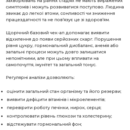
захворювань на ранніх стадіях не мають виражених
симптомів і можуть розвиватися поступово. Людина
звикає до легкої втоми, сонливості чи зниження
працездатності та не пов’язує це зі здоров’ям.
Щорічний базовий чек-ап допомагає виявити
відхилення до появи серйозних скарг. Порушення
рівня цукру, гормональний дисбаланс, анемія або
запальні процеси можуть довго залишатися
непомітними, але при цьому впливати на
самопочуття, імунітет та загальний тонус.
Регулярні аналізи дозволяють:
оцінити загальний стан організму та його резерви;
виявити дефіцити вітамінів і мікроелементів;
перевірити роботу печінки, нирок, серця;
контролювати рівень глюкози та холестерину;
відстежувати гормональний фон;