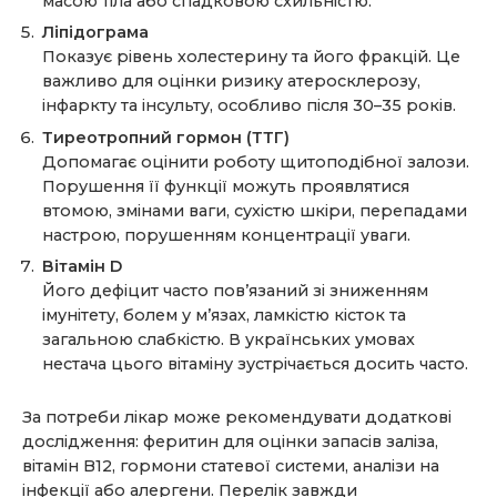
масою тіла або спадковою схильністю.
Ліпідограма
Показує рівень холестерину та його фракцій. Це
важливо для оцінки ризику атеросклерозу,
інфаркту та інсульту, особливо після 30–35 років.
Тиреотропний гормон (ТТГ)
Допомагає оцінити роботу щитоподібної залози.
Порушення її функції можуть проявлятися
втомою, змінами ваги, сухістю шкіри, перепадами
настрою, порушенням концентрації уваги.
Вітамін D
Його дефіцит часто пов’язаний зі зниженням
імунітету, болем у м’язах, ламкістю кісток та
загальною слабкістю. В українських умовах
нестача цього вітаміну зустрічається досить часто.
За потреби лікар може рекомендувати додаткові
дослідження: феритин для оцінки запасів заліза,
вітамін B12, гормони статевої системи, аналізи на
інфекції або алергени. Перелік завжди