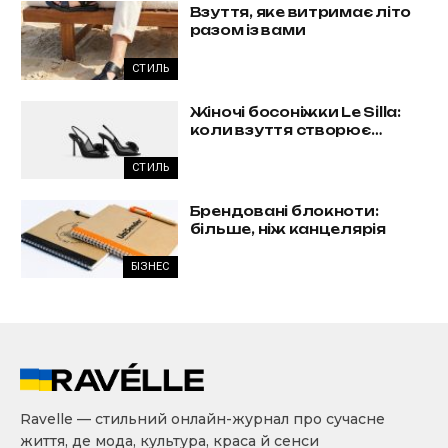
Взуття, яке витримає літо
разом із вами
СТИЛЬ
Жіночі босоніжки Le Silla:
коли взуття створює
образ, а не доповнює його
СТИЛЬ
Брендовані блокноти:
більше, ніж канцелярія
БІЗНЕС
Ravelle — стильний онлайн-журнал про сучасне
життя, де мода, культура, краса й сенси