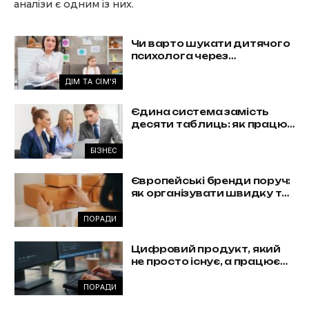
аналізи є одним із них.
Чи варто шукати дитячого
психолога через
погіршення оцінок?
ДІМ ТА СІМ'Я
Єдина система замість
десяти таблиць: як працює
комплексна автоматизація
бізнесу
БІЗНЕС
Європейські бренди поруч:
як організувати швидку та
вигідну доставку з Польщі
ПОРАДИ
Цифровий продукт, який
не просто існує, а працює
на бізнес
ПОРАДИ