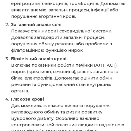
еритроцитів, лейкоцитів, тромбоцитів. Допомагає
виявити анемію, запальні процеси, інфекції або
порушення згортання крові.
Загальний аналіз сечі
Показує стан нирок і сечовидільної системи.
Дозволяє запідозрити запальні процеси,
порушення обміну речовин або проблеми з
фільтраційною функцією нирок.
Біохімічний аналіз крові
Включає показники роботи печінки (АЛТ, АСТ),
нирок (креатинін, сечовина), рівень загального
білка, електролітів. Допомагає оцінити обмін
речовин та функціональний стан внутрішніх
органів.
Глюкоза крові
Дає можливість вчасно виявити порушення
вуглеводного обміну та ризик розвитку
цукрового діабету. Особливо важливо
контролювати цей показник людям із надмірною