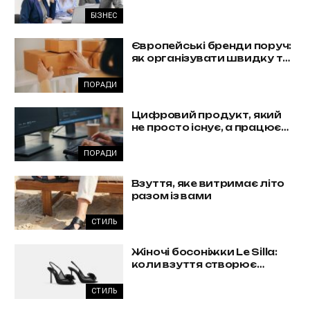
комплексна автоматизація
бізнесу
БІЗНЕС
Європейські бренди поруч:
як організувати швидку та
вигідну доставку з Польщі
ПОРАДИ
Цифровий продукт, який
не просто існує, а працює
на бізнес
ПОРАДИ
Взуття, яке витримає літо
разом із вами
СТИЛЬ
Жіночі босоніжки Le Silla:
коли взуття створює
образ, а не доповнює його
СТИЛЬ