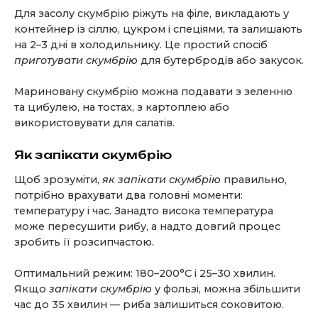
Для засолу скумбрію ріжуть на філе, викладають у
контейнер із сіллю, цукром і спеціями, та залишають
на 2–3 дні в холодильнику. Це простий спосіб
приготувати скумбрію
для бутербродів або закусок.
Мариновану скумбрію можна подавати з зеленню
та цибулею, на тостах, з картоплею або
використовувати для салатів.
Як запікати скумбрію
Щоб зрозуміти,
як запікати скумбрію
правильно,
потрібно врахувати два головні моменти:
температуру і час. Занадто висока температура
може пересушити рибу, а надто довгий процес
зробить її розсипчастою.
Оптимальний режим: 180–200°C і 25–30 хвилин.
Якщо
запікати скумбрію
у фользі, можна збільшити
час до 35 хвилин — риба залишиться соковитою.