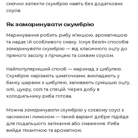
смачно запекти скумбрію
навіть без додаткових
соусів.
Як замаринувати скумбрію
Маринування робить рибу м’якшою, ароматнішою
та надає їй особливого смаку. Існує безліч способів
замаринувати скумбрію
— від класичного оцту до
пряного засолу з гірчицею та соєвим соусом.
Найпопулярніший спосіб — маринад з цибулею.
Скумбрію нарізають шматочками, викладають у
банку шарами з цибулею, заливають сумішшю оцту,
олії, цукру, солі та спецій. Через добу в
холодильнику риба готова.
Можна
замаринувати скумбрію
у соєвому соусі з
часником і лимоном — такий варіант добре підійде
для подальшого запікання або смаження. Риба
вийде пікантною та ароматною.