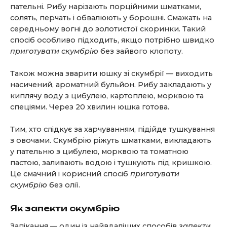
пательні. Рибу нарізають порційними шматками,
солять, перчать і обвалюють у борошні. Смажать на
середньому вогні до золотистої скоринки. Такий
спосіб особливо підходить, якщо потрібно швидко
приготувати скумбрію
без зайвого клопоту.
Також можна зварити юшку зі скумбрії — виходить
насичений, ароматний бульйон. Рибу закладають у
киплячу воду з цибулею, картоплею, морквою та
спеціями. Через 20 хвилин юшка готова.
Тим, хто слідкує за харчуванням, підійде тушкування
з овочами. Скумбрію ріжуть шматками, викладають
у пательню з цибулею, морквою та томатною
пастою, заливають водою і тушкують під кришкою.
Це смачний і корисний спосіб
приготувати
скумбрію
без олії.
Як запекти скумбрію
Запікання — один із найвдаліших способів
запекти