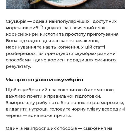
Скумбрія — одна з найпопулярніших і доступних
морських риб. Її цінують за насичений смак,
корисні жирні кислоти та простоту приготування.
Вона підходить для запікання, смаження,
маринування та навіть копчення. У цій статті
розберемося,
як приготувати скумбрію
різними
способами, і дамо корисні поради для смачного
результату.
Як приготувати скумбрію
Щоб скумбрія вийшла соковитою й ароматною,
важливо почати з правильної підготовки.
Заморожену рибу потрібно повністю розморозити,
видалити нутрощі, голову та чорну плівку всередині
черева — вона може гірчити.
Один із найпростіших способів — смаження на