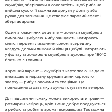
скумбрію
, зберігаючи її соковитість. Щоб риба не
вийшла сухою, її можна загорнути у фольгу або
рукав для запікання. Це створює паровий ефект і
зберігає аромат.
Один із класичних рецептів —
запекти скумбрію
з
лимоном і цибулею. Рибу очищають, натирають
сіллю, перцем і лимонним соком, всередину
кладуть дольки лимона й кільця цибулі. Загортають
у фольгу та
запікають скумбрію
в духовці при 180°C
близько 30 хвилин.
Хороший варіант — скумбрія з картоплею. На деко
викладають нарізану кружальцями картоплю,
зверху — рибу з овочами та спеціями. Це
повноцінна страва, яку зручно готувати на вечерю.
Для підсилення смаку можна використати трави —
розмарин, чебрець, кріп. Вони добре поєднуються
з рибою та роблять аромат яскравішим. Так можна