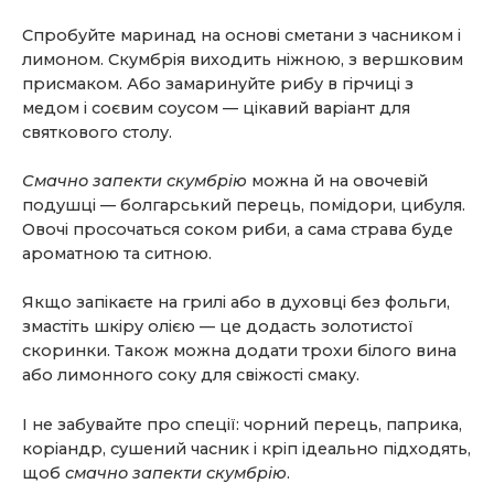
Спробуйте маринад на основі сметани з часником і
лимоном. Скумбрія виходить ніжною, з вершковим
присмаком. Або замаринуйте рибу в гірчиці з
медом і соєвим соусом — цікавий варіант для
святкового столу.
Смачно запекти скумбрію
можна й на овочевій
подушці — болгарський перець, помідори, цибуля.
Овочі просочаться соком риби, а сама страва буде
ароматною та ситною.
Якщо запікаєте на грилі або в духовці без фольги,
змастіть шкіру олією — це додасть золотистої
скоринки. Також можна додати трохи білого вина
або лимонного соку для свіжості смаку.
І не забувайте про спеції: чорний перець, паприка,
коріандр, сушений часник і кріп ідеально підходять,
щоб
смачно запекти скумбрію
.