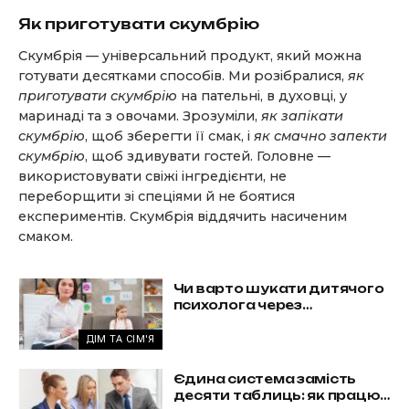
Як приготувати скумбрію
Скумбрія — універсальний продукт, який можна
готувати десятками способів. Ми розібралися,
як
приготувати скумбрію
на пательні, в духовці, у
маринаді та з овочами. Зрозуміли,
як запікати
скумбрію
, щоб зберегти її смак, і
як смачно запекти
скумбрію
, щоб здивувати гостей. Головне —
використовувати свіжі інгредієнти, не
переборщити зі спеціями й не боятися
експериментів. Скумбрія віддячить насиченим
смаком.
Чи варто шукати дитячого
психолога через
погіршення оцінок?
ДІМ ТА СІМ'Я
Єдина система замість
десяти таблиць: як працює