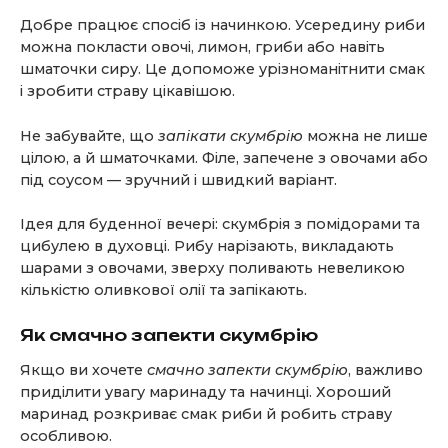
Добре працює спосіб із начинкою. Усередину риби
можна покласти овочі, лимон, гриби або навіть
шматочки сиру. Це допоможе урізноманітнити смак
і зробити страву цікавішою.
Не забувайте, що
запікати скумбрію
можна не лише
цілою, а й шматочками. Філе, запечене з овочами або
під соусом — зручний і швидкий варіант.
Ідея для буденної вечері: скумбрія з помідорами та
цибулею в духовці. Рибу нарізають, викладають
шарами з овочами, зверху поливають невеликою
кількістю оливкової олії та запікають.
Як смачно запекти скумбрію
Якщо ви хочете
смачно запекти скумбрію
, важливо
приділити увагу маринаду та начинці. Хороший
маринад розкриває смак риби й робить страву
особливою.