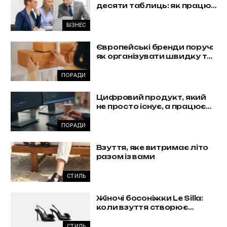
десяти таблиць: як працює
комплексна автоматизація
бізнесу
БІЗНЕС
Європейські бренди поруч:
як організувати швидку та
вигідну доставку з Польщі
ПОРАДИ
Цифровий продукт, який
не просто існує, а працює
на бізнес
ПОРАДИ
Взуття, яке витримає літо
разом із вами
СТИЛЬ
Жіночі босоніжки Le Silla:
коли взуття створює
образ, а не доповнює його
СТИЛЬ