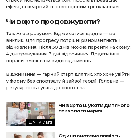
стресу, нормалізується сон. Проста вправа дає
ефект, співмірний із повноцінним тренуванням.
Чи варто продовжувати?
Так. Але з розумом. Віджиматися щодня — це
виклик. Для прогресу потрібні різноманітність і
відновлення. Після 30 днів можна перейти на схему:
4 дні тренування, 3 дні відпочинку. Додати інші
вправи, змінювати види віджимань.
Віджимання — гарний старт для тих, хто хоче увійти
у форму без спортзалу й зайвої теорії. Головне —
регулярність і увага до свого тіла.
Чи варто шукати дитячого
психолога через
погіршення оцінок?
ДІМ ТА СІМ'Я
Єдина система замість