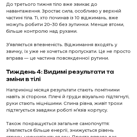
До третього тижня тіло вже звикає до
навантаження. Зростає сила, особливо у верхній
частині тіла. Ті, хто починав із 10 віджимань, вже
можуть робити 20–30 без зупинки. Менше втоми,
більше контролю над рухами.
З’являється впевненість. Віджимання входять у
звичку, їх уже не хочеться пропускати. Це не просто
вправа — це частина повсякденної рутини.
Тиждень 4: Видимі результати та
зміни в тілі
Наприкінці місяця результати стають помітними
навіть зі сторони. Плечі й груди візуально підтягнуті,
руки стають міцнішими. Спина рівна, живіт трохи
підтягується завдяки роботі м’язів корпусу.
Також покращується загальне самопочуття:
з’являється більше енергії, знижується рівень