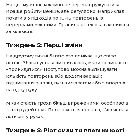
На цьому етапі важливо не перенапружуватися.
Краще робити менше, але регулярно. Наприклад,
почати з 3 підходів по 10–15 повторень із
перервами між ними. Правильна техніка важливіша
за кількість.
Тиждень 2: Перші зміни
На другому тижні багато хто помічає, що стало
легше. Збільшується витривалість, м’язи починають
«прокидатися». Поступово можна збільшувати
кількість повторень або додати варіації:
віджимання з колін, вузьким хватом або з опорою
на одну руку.
М’язи стають трохи більш вираженими, особливо в
зоні грудей і рук. Поліпшується постава, з’являється
легкість у рухах.
Тиждень 3: Ріст сили та впевненості