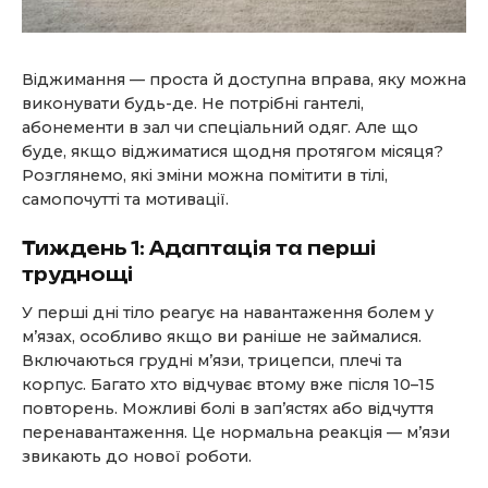
Віджимання — проста й доступна вправа, яку можна
виконувати будь-де. Не потрібні гантелі,
абонементи в зал чи спеціальний одяг. Але що
буде, якщо віджиматися щодня протягом місяця?
Розглянемо, які зміни можна помітити в тілі,
самопочутті та мотивації.
Тиждень 1: Адаптація та перші
труднощі
У перші дні тіло реагує на навантаження болем у
м’язах, особливо якщо ви раніше не займалися.
Включаються грудні м’язи, трицепси, плечі та
корпус. Багато хто відчуває втому вже після 10–15
повторень. Можливі болі в зап’ястях або відчуття
перенавантаження. Це нормальна реакція — м’язи
звикають до нової роботи.