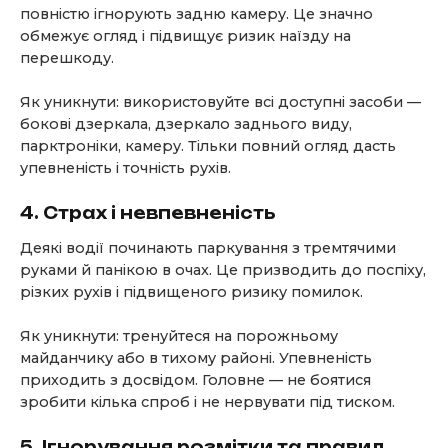
повністю ігнорують задню камеру. Це значно
обмежує огляд і підвищує ризик наїзду на
перешкоду.
Як уникнути: використовуйте всі доступні засоби —
бокові дзеркала, дзеркало заднього виду,
парктроніки, камеру. Тільки повний огляд дасть
упевненість і точність рухів.
4. Страх і невпевненість
Деякі водії починають паркування з тремтячими
руками й панікою в очах. Це призводить до поспіху,
різких рухів і підвищеного ризику помилок.
Як уникнути: тренуйтеся на порожньому
майданчику або в тихому районі. Упевненість
приходить з досвідом. Головне — не боятися
зробити кілька спроб і не нервувати під тиском.
5. Ігнорування розмітки та правил