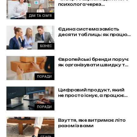
психолога через
погіршення оцінок?
ДІМ ТА СІМ'Я
Єдина система замість
десяти таблиць: як працює
комплексна автоматизація
бізнесу
БІЗНЕС
Європейські бренди поруч:
як організувати швидку та
вигідну доставку з Польщі
ПОРАДИ
Цифровий продукт, який
не просто існує, а працює
на бізнес
ПОРАДИ
Взуття, яке витримає літо
разом із вами