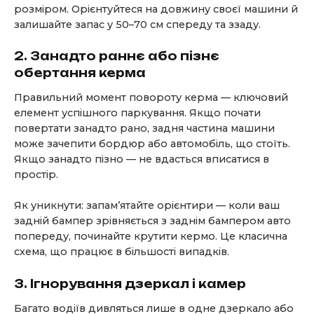
розміром. Орієнтуйтеся на довжину своєї машини й
залишайте запас у 50–70 см спереду та ззаду.
2. Занадто раннє або пізнє
обертання керма
Правильний момент повороту керма — ключовий
елемент успішного паркування. Якщо почати
повертати занадто рано, задня частина машини
може зачепити бордюр або автомобіль, що стоїть.
Якщо занадто пізно — не вдасться вписатися в
простір.
Як уникнути: запам’ятайте орієнтири — коли ваш
задній бампер зрівняється з заднім бампером авто
попереду, починайте крутити кермо. Це класична
схема, що працює в більшості випадків.
3. Ігнорування дзеркал і камер
Багато водіїв дивляться лише в одне дзеркало або