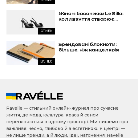
СТИЛЬ
Жіночі босоніжки Le Silla:
коли взуття створює
образ, а не доповнює його
СТИЛЬ
Брендовані блокноти:
більше, ніж канцелярія
БІЗНЕС
Ravelle — стильний онлайн-журнал про сучасне
життя, де мода, культура, краса й сенси
переплітаються в одному просторі. Ми пишемо про
важливе: чесно, глибоко й з естетикою. У центрі —
не лише тренди, а й люди, ідеї, натхнення. Ravelle