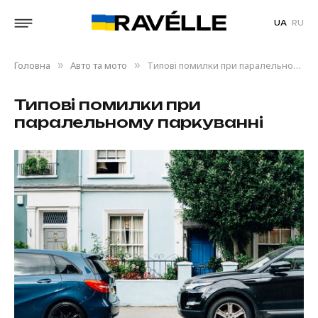
UA
RU
Головна
Авто та мото
Типові помилки при паралельному паркуванні
»
»
Типові помилки при
паралельному паркуванні