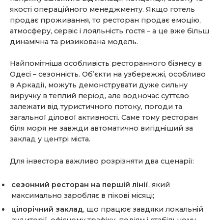
якості операційного менеджменту. Якщо готель
продає проживання, то ресторан продає емоцію,
атмосферу, сервіс і лояльність гостя – а це вже більш
динамічна та ризикована модель.
Найпомітніша особливість ресторанного бізнесу в
Одесі – сезонність. Об’єкти на узбережжі, особливо
в Аркадії, можуть демонструвати дуже сильну
виручку в теплий період, але водночас суттєво
залежати від туристичного потоку, погоди та
загальної ділової активності. Саме тому ресторан
біля моря не завжди автоматично вигідніший за
заклад у центрі міста.
Для інвестора важливо розрізняти два сценарії:
сезонний ресторан на першій лінії
, який
максимально заробляє в пікові місяці;
цілорічний заклад
, що працює завдяки локальній
аудиторії, офісному трафіку, подіям і стабільному