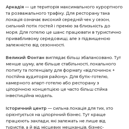
Аркадія
— це територія максимального курортного
та розважального трафіку. Для ресторану така
локація означає високий середній чек у сезон,
сильний потік гостей і премію за близькість до
моря. Для готелю це шанс працювати в туристично
привабливому середовищі, але з підвищеною
залежністю від сезонності.
Великий Фонтан
виглядає більш збалансовано. Тут
менше шуму, але більше стабільності, локального
попиту та потенціалу для формату «відпочинок +
постійна аудиторія району». Для бутік-готелю,
камерного апарт-готелю або ресторану з
цілорічною концепцією це часто більш стійка
інвестиційна модель.
Історичний центр
— сильна локація для тих, хто
орієнтується на цілорічний бізнес. Тут краще
працюють заклади, які залежать не лише від
туристів, а й від місцевих мешканців, бізнес-