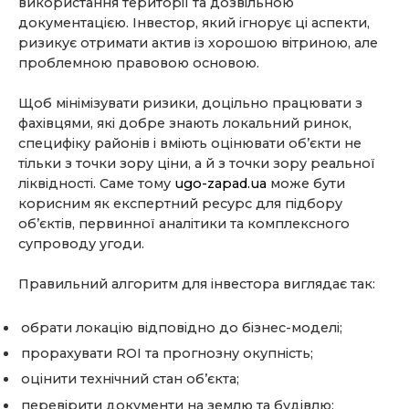
використання території та дозвільною
документацією. Інвестор, який ігнорує ці аспекти,
ризикує отримати актив із хорошою вітриною, але
проблемною правовою основою.
Щоб мінімізувати ризики, доцільно працювати з
фахівцями, які добре знають локальний ринок,
специфіку районів і вміють оцінювати об’єкти не
тільки з точки зору ціни, а й з точки зору реальної
ліквідності. Саме тому
ugo-zapad.ua
може бути
корисним як експертний ресурс для підбору
об’єктів, первинної аналітики та комплексного
супроводу угоди.
Правильний алгоритм для інвестора виглядає так:
обрати локацію відповідно до бізнес-моделі;
прорахувати ROI та прогнозну окупність;
оцінити технічний стан об’єкта;
перевірити документи на землю та будівлю;