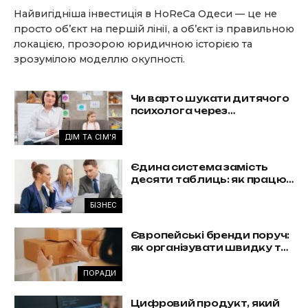
Найвигідніша інвестиція в HoReCa Одеси — це не
просто об’єкт на першій лінії, а об’єкт із правильною
локацією, прозорою юридичною історією та
зрозумілою моделлю окупності.
Чи варто шукати дитячого
психолога через
погіршення оцінок?
ДІМ ТА СІМ'Я
Єдина система замість
десяти таблиць: як працює
комплексна автоматизація
бізнесу
БІЗНЕС
Європейські бренди поруч:
як організувати швидку та
вигідну доставку з Польщі
ПОРАДИ
Цифровий продукт, який