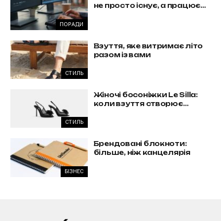
не просто існує, а працює
на бізнес
ПОРАДИ
Взуття, яке витримає літо
разом із вами
СТИЛЬ
Жіночі босоніжки Le Silla:
коли взуття створює
образ, а не доповнює його
СТИЛЬ
Брендовані блокноти:
більше, ніж канцелярія
БІЗНЕС