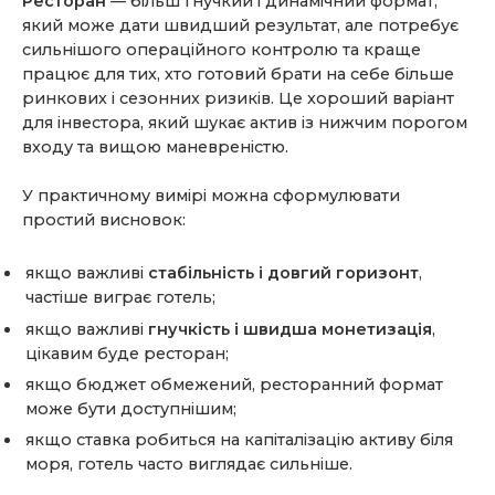
Ресторан
— більш гнучкий і динамічний формат,
який може дати швидший результат, але потребує
сильнішого операційного контролю та краще
працює для тих, хто готовий брати на себе більше
ринкових і сезонних ризиків. Це хороший варіант
для інвестора, який шукає актив із нижчим порогом
входу та вищою маневреністю.
У практичному вимірі можна сформулювати
простий висновок:
якщо важливі
стабільність і довгий горизонт
,
частіше виграє готель;
якщо важливі
гнучкість і швидша монетизація
,
цікавим буде ресторан;
якщо бюджет обмежений, ресторанний формат
може бути доступнішим;
якщо ставка робиться на капіталізацію активу біля
моря, готель часто виглядає сильніше.