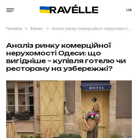
UA
Головна
Бізнес
Аналіз ринку комерційної нерухомості Одеси: що вигідніше – купівля готелю чи ресторану на узбережжі?
»
»
Аналіз ринку комерційної
нерухомості Одеси: що
вигідніше – купівля готелю чи
ресторану на узбережжі?