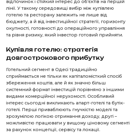
відпочинок і стійкий інтерес до об’єктів на першій
лінії. У такому середовищі вибір між купівлею
готелю та ресторану залежить не лише від
бюджету, а й від інвестиційної стратегії, горизонту
окупності, готовності до операційного управління
та рівня ризику, який інвестор готовий прийняти.
Купівля готелю: стратегія
довгострокового прибутку
Готельний сегмент в Одесі традиційно
сприймається не тільки як капіталомісткий спосіб
збереження коштів, але й як значно більш
системний формат інвестицій порівняно з іншими
видами комерційної нерухомості. Особливий
інтерес сьогодні викликають апарт-готелі та бутік-
готелі. Перші приваблюють гнучкістю моделі та
зрозумілою логікою отримання доходу, другі –
можливістю працювати у вищому ціновому сегменті
за рахунок концепції, сервісу та локації.