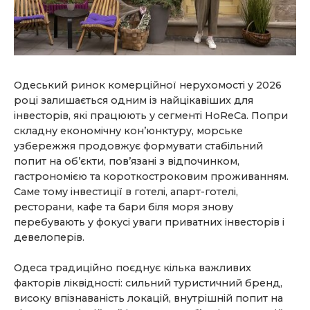
Одеський ринок комерційної нерухомості у 2026
році залишається одним із найцікавіших для
інвесторів, які працюють у сегменті HoReCa. Попри
складну економічну кон’юнктуру, морське
узбережжя продовжує формувати стабільний
попит на об’єкти, пов’язані з відпочинком,
гастрономією та короткостроковим проживанням.
Саме тому інвестиції в готелі, апарт-готелі,
ресторани, кафе та бари біля моря знову
перебувають у фокусі уваги приватних інвесторів і
девелоперів.
Одеса традиційно поєднує кілька важливих
факторів ліквідності: сильний туристичний бренд,
високу впізнаваність локацій, внутрішній попит на