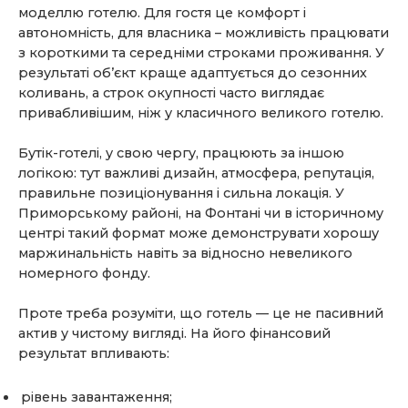
моделлю готелю. Для гостя це комфорт і
автономність, для власника – можливість працювати
з короткими та середніми строками проживання. У
результаті об’єкт краще адаптується до сезонних
коливань, а строк окупності часто виглядає
привабливішим, ніж у класичного великого готелю.
Бутік-готелі, у свою чергу, працюють за іншою
логікою: тут важливі дизайн, атмосфера, репутація,
правильне позиціонування і сильна локація. У
Приморському районі, на Фонтані чи в історичному
центрі такий формат може демонструвати хорошу
маржинальність навіть за відносно невеликого
номерного фонду.
Проте треба розуміти, що готель — це не пасивний
актив у чистому вигляді. На його фінансовий
результат впливають:
рівень завантаження;