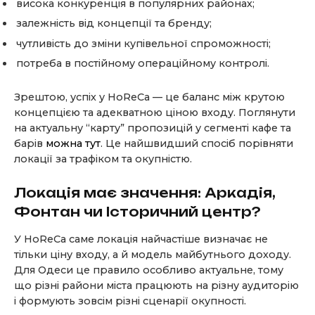
висока конкуренція в популярних районах;
залежність від концепції та бренду;
чутливість до зміни купівельної спроможності;
потреба в постійному операційному контролі.
Зрештою, успіх у HoReCa — це баланс між крутою
концепцією та адекватною ціною входу. Поглянути
на актуальну “карту” пропозицій у сегменті кафе та
барів
можна тут
. Це найшвидший спосіб порівняти
локації за трафіком та окупністю.
Локація має значення: Аркадія,
Фонтан чи Історичний центр?
У HoReCa саме локація найчастіше визначає не
тільки ціну входу, а й модель майбутнього доходу.
Для Одеси це правило особливо актуальне, тому
що різні райони міста працюють на різну аудиторію
і формують зовсім різні сценарії окупності.